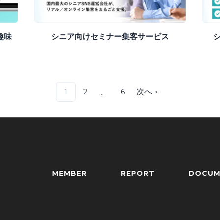
趣味
シニア向けセミナー集客サービス
次へ
1
2
6
...
＞
More pages
MEMBER
REPORT
DOCUM