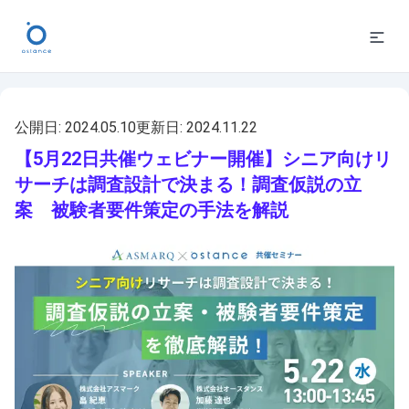
公開日:
2024.05.10
更新日:
2024.11.22
【5月22日共催ウェビナー開催】シニア向けリ
サーチは調査設計で決まる！調査仮説の立
案 被験者要件策定の手法を解説