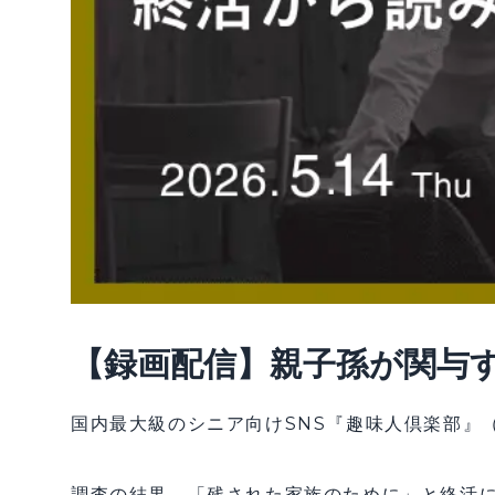
【録画配信】親子孫が関与
国内最大級のシニア向けSNS『趣味人倶楽部』
調査の結果、「残された家族のために」と終活