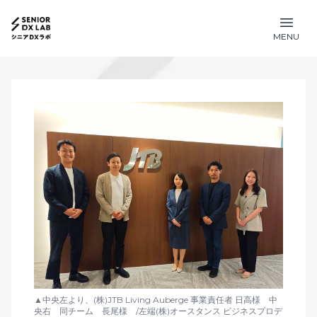
MENU
▲中央左より、(株)JTB Living Auberge 事業責任者 日高様 中
央右 同チーム 長尾様 /左端(株)オースタンス ビジネスプロデ