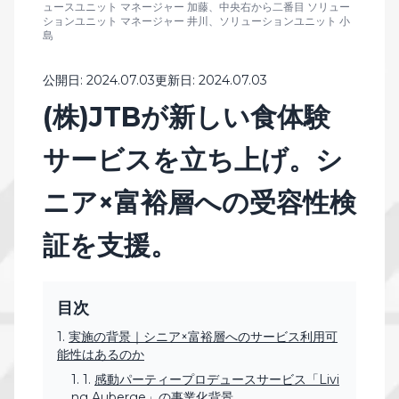
ュースユニット マネージャー 加藤、中央右から二番目 ソリュー
ションユニット マネージャー 井川、ソリューションユニット 小
島
公開日:
2024.07.03
更新日:
2024.07.03
(株)JTBが新しい食体験
サービスを立ち上げ。シ
ニア×富裕層への受容性検
証を支援。
目次
実施の背景｜シニア×富裕層へのサービス利用可
能性はあるのか
感動パーティープロデュースサービス「Livi
ng Auberge」の事業化背景